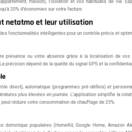
ppartement, maison), l’isolation et vos habitudes de vie. Expé
squ’à 20% d’économies sur votre facture.
 netatmo et leur utilisation
es fonctionnalités intelligentes pour un contrôle précis et opt
tre présence ou votre absence grâce à la localisation de vos
a précision dépend de la qualité du signal GPS et la confidentia
le
ôle direct), automatique (programmes pré-définis) et person
ratures plus élevées en journée. L’application simplifie la cr
ce peut réduire votre consommation de chauffage de 25%.
s domotique populaires (HomeKit, Google Home, Amazon Alex