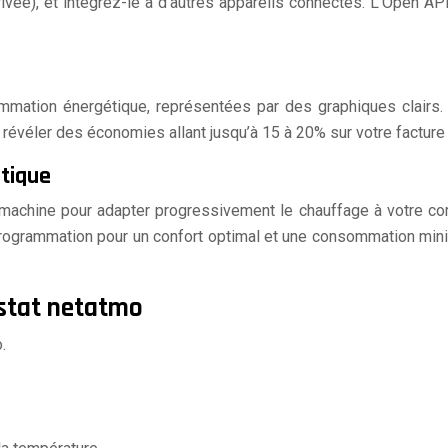
rivée), et intégrez-le à d’autres appareils connectés. L’Open AP
ommation énergétique, représentées par des graphiques clairs.
 révéler des économies allant jusqu’à 15 à 20% sur votre facture 
tique
e machine pour adapter progressivement le chauffage à votre co
programmation pour un confort optimal et une consommation min
stat netatmo
.