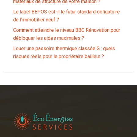
matériaux de structure de votre maison ?
Le label BEPOS est-il le futur standard obligatoire
de l’immobilier neuf ?
Comment atteindre le niveau BBC Rénovation pour
débloquer les aides maximales ?
Louer une passoire thermique classée G : quels
risques réels pour le propriétaire bailleur ?