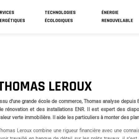
RVICES
TECHNOLOGIES
ÉNERGIE
ERGÉTIQUES
ÉCOLOGIQUES
RENOUVELABLE
THOMAS LEROUX
Issu d'une grande école de commerce, Thomas analyse depuis 8 
de rénovation et des installations ENR. Il est expert des disp
aleur verte immobilière. Il aide les particuliers à monter des pl
Thomas Leroux combine une rigueur financière avec une connai
voir travaillé en banque de détail sur les prêts travaux, il s'es